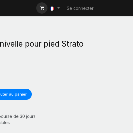
Se connecter
ivelle pour pied Strato
uter au panier
mboursé de 30 jours
rables