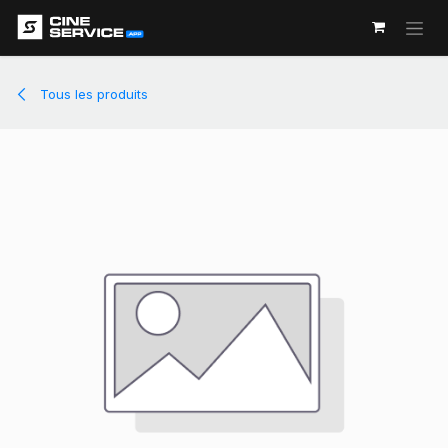
Se rendre au contenu
Tous les produits