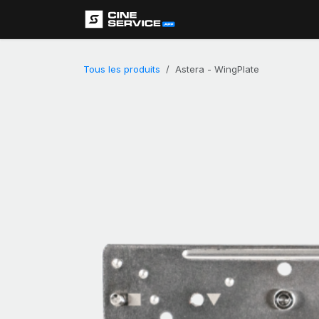
Se rendre au contenu
Assistance
Tous les produits
Astera - WingPlate