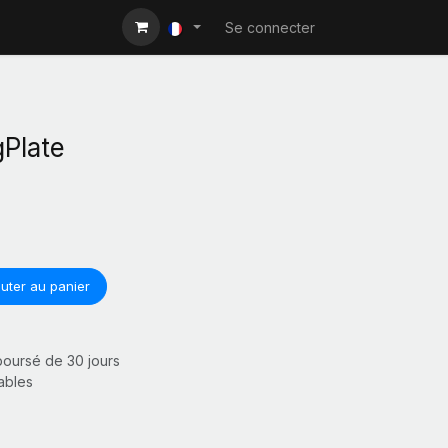
Se connecter
gPlate
uter au panier
mboursé de 30 jours
rables