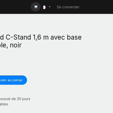
Se connecter
ed C-Stand 1,6 m avec base
le, noir
uter au panier
mboursé de 30 jours
rables